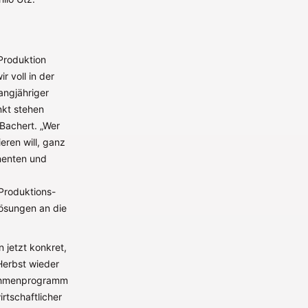
Produktion
 voll in der
angjähriger
nkt stehen
 Bachert. „Wer
eren will, ganz
nenten und
Produktions-
ösungen an die
jetzt konkret,
erbst wieder
Rahmenprogramm
rtschaftlicher