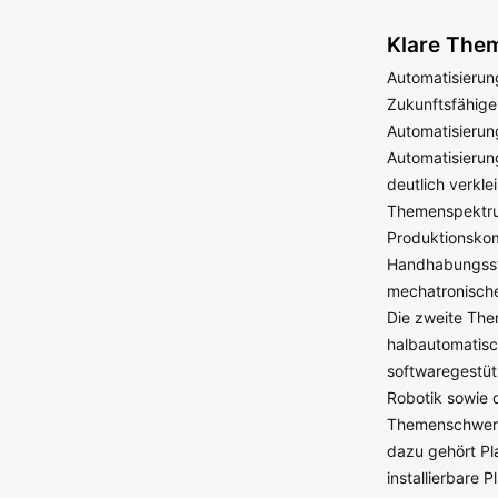
Klare The
Automatisierun
Zukunftsfähige
Automatisierun
Automatisierun
deutlich verkl
Themenspektrum
Produktionskom
Handhabungssys
mechatronische
Die zweite The
halbautomatisc
softwaregestüt
Robotik sowie d
Themenschwerpu
dazu gehört Pla
installierbare