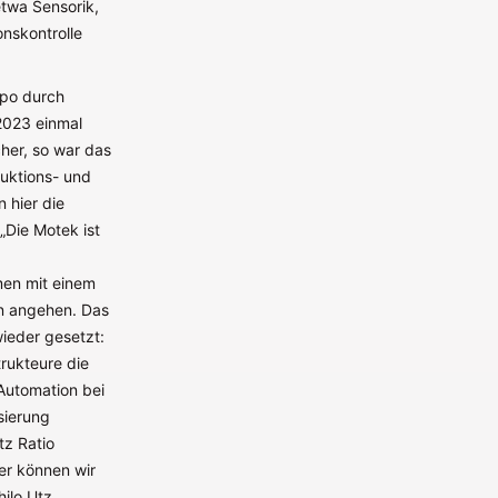
etwa Sensorik,
nskontrolle
xpo durch
2023 einmal
her, so war das
uktions- und
 hier die
„Die Motek ist
men mit einem
n angehen. Das
wieder gesetzt:
trukteure die
Automation bei
sierung
tz Ratio
ier können wir
ilo Utz.