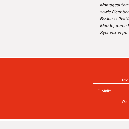
Montageautomat
sowie Blechbea
Business-Platt
Märkte, deren 
Systemkompete
Exkl
Weit