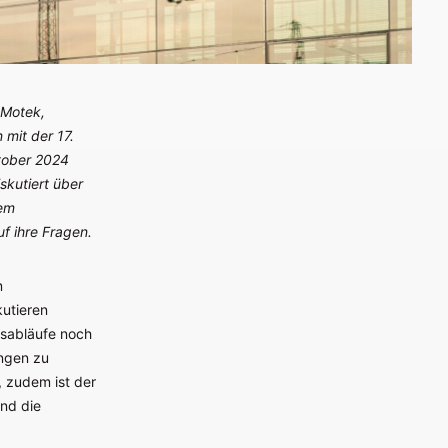
 Motek,
mit der 17.
ktober 2024
iskutiert über
sem
f ihre Fragen.
m
kutieren
gsabläufe noch
ngen zu
, zudem ist der
nd die