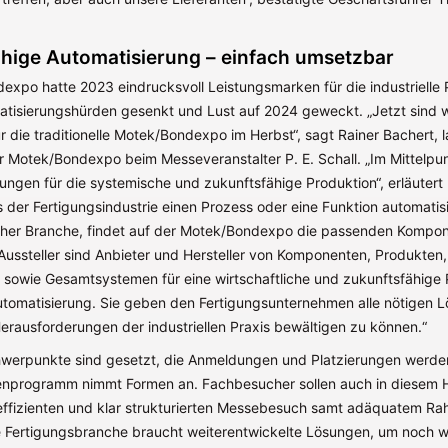
hige Automatisierung – einfach umsetzbar
expo hatte 2023 eindrucksvoll Leistungsmarken für die industrielle 
atisierungshürden gesenkt und Lust auf 2024 geweckt. „Jetzt sind wir
r die traditionelle Motek/Bondexpo im Herbst“, sagt Rainer Bachert, l
er Motek/Bondexpo beim Messeveranstalter P. E. Schall. „Im Mittelpu
ungen für die systemische und zukunftsfähige Produktion“, erläutert
der Fertigungsindustrie einen Prozess oder eine Funktion automatisi
cher Branche, findet auf der Motek/Bondexpo die passenden Kompo
Aussteller sind Anbieter und Hersteller von Komponenten, Produkten,
 sowie Gesamtsystemen für eine wirtschaftliche und zukunftsfähige 
omatisierung. Sie geben den Fertigungsunternehmen alle nötigen L
erausforderungen der industriellen Praxis bewältigen zu können.“
erpunkte sind gesetzt, die Anmeldungen und Platzierungen werden 
nprogramm nimmt Formen an. Fachbesucher sollen auch in diesem H
effizienten und klar strukturierten Messebesuch samt adäquatem 
ie Fertigungsbranche braucht weiterentwickelte Lösungen, um noch wi