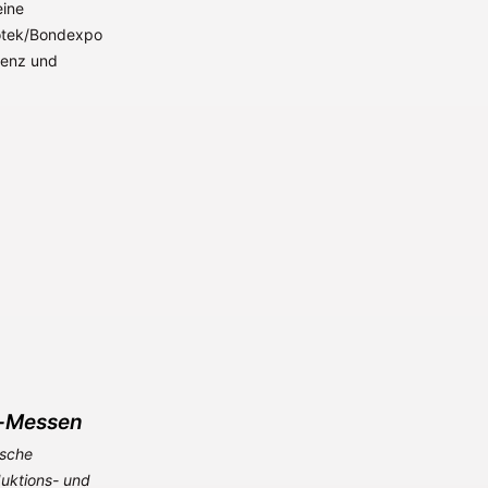
eine
 Motek/Bondexpo
zienz und
l-Messen
ische
uktions- und