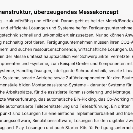
menstruktur, überzeugendes Messekonzept
g – zukunftsfähig und effizient. Darum geht es bei der Motek/Bond
 und effiziente Lösungen und Systeme helfen Fertigungsunternehme
gstechnik schnell und unkompliziert einzusetzen. Nur so können An
g nachhaltig profitieren. Fertigungsunternehmen müssen ihren CO2-
einern und suchen ressourcenschonende, wirtschaftliche Lösungen. D
 der Messe umfasst hauptsächlich vier Schwerpunkte: vernetzte, 
ponenten und -systeme, zum Beispiel Greifer und Komponenten mit 
teme, Handlinglösungen, intelligente Schraubtechnik, smarte Linea
 Systeme, smarte Antriebe sowie Zuführkomponenten für den Bautei
mensäule bilden Montageassistenz-Systeme – darunter Systeme für
he Arbeitsplätze, für die assistierte Kommissionierung und Montage, 
zte Werkerführung, das automatische Bin-Picking, das Co-Working m
ie automatisierte Teilebereitstellung und Teileabführung. Ein dritter
nkt sind Lösungen für eine einfache Implementierbarkeit und Inbe
nungssoftware, Simulationssoftware, Lösungen für den digitaler Zwil
 Plug-and-Play-Lösungen und auch Starter-Kits für Fertigungsunterne