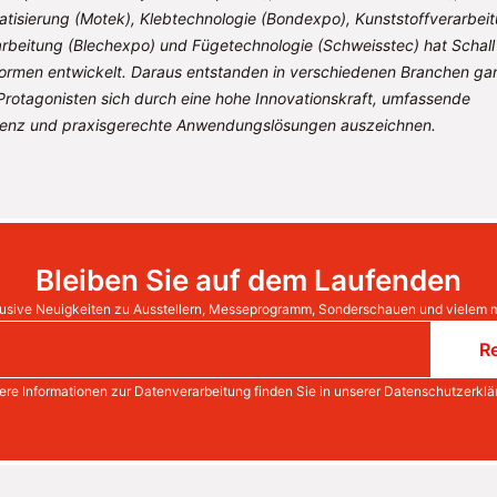
isierung (Motek), Klebtechnologie (Bondexpo), Kunststoffverarbei
rbeitung (Blechexpo) und Fügetechnologie (Schweisstec) hat Schall 
formen entwickelt. Daraus entstanden in verschiedenen Branchen ga
Protagonisten sich durch eine hohe Innovationskraft, umfassende
nz und praxisgerechte Anwendungslösungen auszeichnen.
Bleiben Sie auf dem Laufenden
usive Neuigkeiten zu Ausstellern, Messeprogramm, Sonderschauen und vielem 
Re
ere Informationen zur Datenverarbeitung finden Sie in unserer
Datenschutzerklä