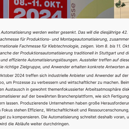
Automatisierung werden weiter gesenkt. Das will die diesjährige 42.
 Fachmesse für Produktions- und Montageautomatisierung, zusammen 
rnationale Fachmesse für Klebtechnologie, zeigen. Vom 8. bis 11. O
 Branche der Produktionsautomatisierung traditionell in Stuttgart und d
und effiziente Automatisierungslösungen. Aussteller treffen auf die
e richtige Zielgruppe, und Anwender erhalten konkrete Antworten au
Oktober 2024 treffen sich industrielle Anbieter und Anwender auf der
, um Prozesse zu verbessern und wirtschaftlicher zu machen. Bei
rten Austausch in gewohnt themenfokussierter Arbeitsatmosphäre dis
omatisierer auf der bewährten Branchenplattform, wie sich Fertigun
ern lassen. Produzierende Unternehmen haben große Herausforderu
m Fokus stehen Effizienz, Wirtschaftlichkeit und Ressourcenschonung
el zu kompensieren. Die Automatisierung schreitet deshalb voran, u
 wird die Abläufe weiter durchdringen.