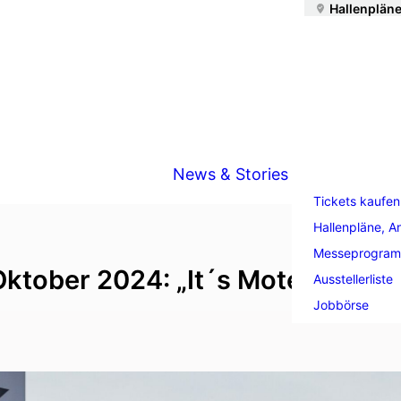
Hallenpläne
News & Stories
Tickets kaufen
Hallenpläne, A
Messeprogra
. Oktober 2024: „It´s Motek-Time!
Ausstellerliste
Jobbörse