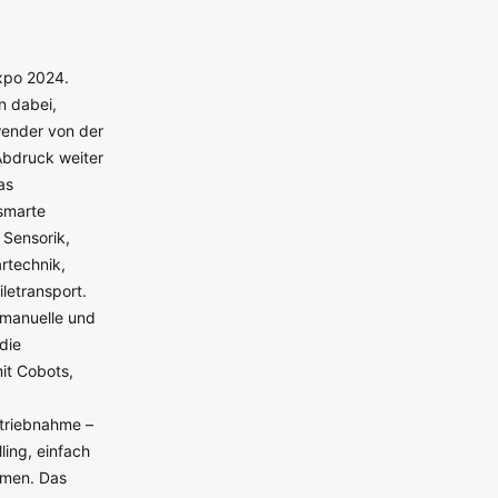
expo 2024.
n dabei,
wender von der
Abdruck weiter
as
smarte
Sensorik,
rtechnik,
letransport.
 manuelle und
die
it Cobots,
triebnahme –
ling, einfach
hmen. Das