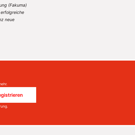
tung (Fakuma)
erfolgreiche
nz neue
mehr.
gistrieren
rung
.