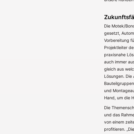
Zukunftsfä
Die Motek/Bond
gesetzt, Autom
Vorbereitung fü
Projektleiter d
praxisnahe Lös
auch immer aus 
gleich aus wel
Lösungen. Die 
Bauteilgruppen
und Montageaut
Hand, um die H
Die Themenschw
und das Rahme
von einem zeit
profitieren. „D