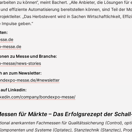
 arbeiten zu können“, meint Bachert. „Alle Anbieter, die Lösungen für 
 und effiziente Automatisierung bereitstellen können, sind Teil der
rojektleiter. „Das Herbstevent wird in Sachen Wirtschaftlichkeit, Effi
ue Impulse geben.“
ten:
sse.de
-messe.de
onen zu Messe und Branche:
-messe/news-stories
h an zum Newsletter:
ondexpo-messe.de/#newsletter
 auf Linkedin:
inkedin.com/company/bondexpo-messe/
essen für Märkte – Das Erfolgsrezept der Schal
tional anerkannten Fachmessen für Qualitätssicherung (Control), opt
Komponenten und Systeme (Optatec), Stanztechnik (Stanztec), Prod