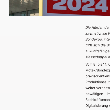
Die Hürden der 
internationale
Bondexpo, inte
trifft sich die
zukunftsfähige 
Messedoppel di
Vom 8. bis 11. 
Motek/Bondexpo
praxisorientie
Produktionsaut
weiter verbess
bewältigen – i
Fachkräftemang
Digitalisierung