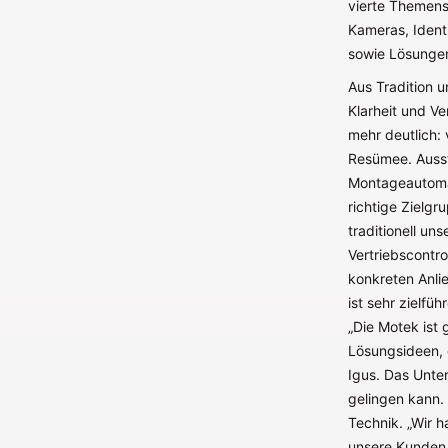
vierte Themens
Kameras, Ident
sowie Lösungen
Aus Tradition 
Klarheit und V
mehr deutlich:
Resümee. Ausst
Montageautomat
richtige Zielg
traditionell un
Vertriebscontr
konkreten Anli
ist sehr zielfü
„Die Motek ist 
Lösungsideen, 
Igus. Das Unter
gelingen kann.
Technik. „Wir h
unsere Kunden t