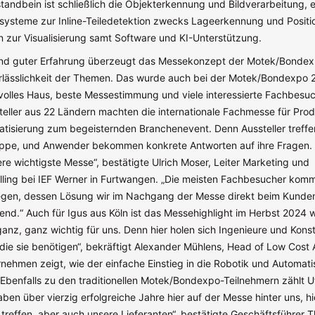
tandbein ist schließlich die Objekterkennung und Bildverarbeitung, 
systeme zur Inline-Teiledetektion zwecks Lageerkennung und Positio
 zur Visualisierung samt Software und KI-Unterstützung.
und guter Erfahrung überzeugt das Messekonzept der Motek/Bonde
erlässlichkeit der Themen. Das wurde auch bei der Motek/Bondexpo 
 volles Haus, beste Messestimmung und viele interessierte Fachbesuc
eller aus 22 Ländern machten die internationale Fachmesse für Prod
isierung zum begeisternden Branchenevent. Denn Aussteller treffen
ruppe, und Anwender bekommen konkrete Antworten auf ihre Fragen. 
sere wichtigste Messe“, bestätigte Ulrich Moser, Leiter Marketing und
olling bei IEF Werner in Furtwangen. „Die meisten Fachbesucher kom
egen, dessen Lösung wir im Nachgang der Messe direkt beim Kunde
hrend.“ Auch für Igus aus Köln ist das Messehighlight im Herbst 2024 
ganz, ganz wichtig für uns. Denn hier holen sich Ingenieure und Kons
die sie benötigen“, bekräftigt Alexander Mühlens, Head of Low Cost 
nehmen zeigt, wie der einfache Einstieg in die Robotik und Automati
 Ebenfalls zu den traditionellen Motek/Bondexpo-Teilnehmern zählt U
aben über vierzig erfolgreiche Jahre hier auf der Messe hinter uns, h
reffen, aber auch unsere Lieferanten“, bestätigte Geschäftsführer Th