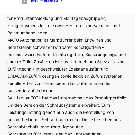
Mein Messetag
Entwirrtechnologie, Spezialist für CAD/CAM Zuführlösungen,
Dienstleister im Bereich Elektroautomation, Systemlieferant
für Produktentwicklung und Montagebaugruppen,
Fertigungsdienstleister sowie Hersteller von Vakuum- und
Reinraumhandlingen.
MAFU Automation ist Marktführer beim Entwirren und
Bereitstellen schwer entwirrbarer Schüttgutteile –
beispielsweise Federn, Drahtbiegeteile, Sicherungsringe und
andere Teile. Zusätzlich ist das Unternehmen Spezialist von
Zuführtechnik in geschweißter Edelstahlausführung,
CAD/CAM-Zuführlösungen sowie flexiblen Zuführsystemen.
Für alle Arten von Teilen bietet das Unternehmen die
passende Zuführlösung.
Seit Januar 2024 hat das Unternehmen das Produktportfolio
um den Bereich der Schraubsysteme erweitert. Zum
Leistungsumfang gehört nun auch die Herstellung von
gesamtheitlichen Schraubautomaten. Diese bestehen aus
Schraubtechnik, modular aufgebauten
Schraubenzuführungen, den dazu notwendigen