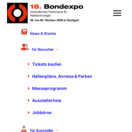
News & Stories
8. Juli 2024
Entwirren & Zuführen – jetzt
für Besucher
auch schrauben
Tickets kaufen
Hallenpläne, Anreise & Parken
Messeprogramm
Ausstellerliste
Jobbörse
für Aussteller