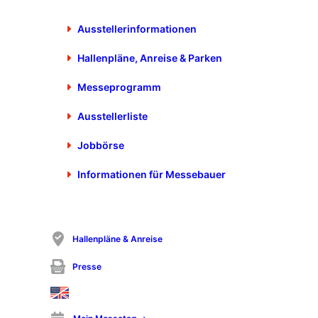
MAFU Automation ist ein Mitglied der MAFU Unternehmensgruppe. Bild:
Ausstellerinformationen
MAFU
Hallenpläne, Anreise & Parken
Das Entwirren, Zuführen als auch flexibel Sortieren sind
Messeprogramm
Spezialgebiete von MAFU mit Hauptsitz in Rosenfeld. Das
Ausstellerliste
Unternehmen ist traditionell Teil der Motek/Bondexpo und
zeigt eine breite Palette an Entwirrtechnologie, Zuführtechnik
Jobbörse
sowie flexible Zuführsysteme. Zur Motek/Bondexpo 2024
bringt MAFU auch Neuigkeiten aus dem jüngst eingeführten
Informationen für Messebauer
Schraubtechnik-Portfolio mit. CEO Ralph Lehleuter bekräftigt
in seinem Statement: „Automatisierung made by MAFU:
Damit wollen wir den Produktionsstandort Deutschland
sicherstellen.“
Hallenpläne & Anreise
Mit sechs Unternehmen unter einem Dach ist die MAFU-
Presse
Group eine international tätige und expandierende
Unternehmensgruppe. Mit mehr als 300 Mitarbeitern ist
MAFU Hersteller von Automatisierungs- und