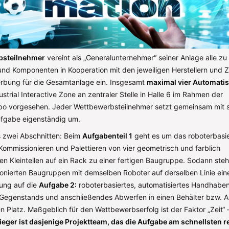
bsteilnehmer
vereint als „Generalunternehmer“ seiner Anlage alle zu
und Komponenten in Kooperation mit den jeweiligen Herstellern und Z
erbung für die Gesamtanlage ein. Insgesamt
maximal vier Automati
dustrial Interactive Zone an zentraler Stelle in Halle 6 im Rahmen der
o vorgesehen. Jeder Wettbewerbsteilnehmer setzt gemeinsam mit
Aufgabe eigenständig um.
s zwei Abschnitten: Beim
Aufgabenteil 1
geht es um das roboterbasie
Kommissionieren und Palettieren von vier geometrisch und farblich
en Kleinteilen auf ein Rack zu einer fertigen Baugruppe. Sodann ste
ionierten Baugruppen mit demselben Roboter auf derselben Linie ein
ung auf die
Aufgabe 2:
roboterbasiertes, automatisiertes Handhaben
Gegenstands und anschließendes Abwerfen in einen Behälter bzw. 
en Platz. Maßgeblich für den Wettbewerbserfolg ist der Faktor „Zeit“ 
ger ist dasjenige Projektteam, das die Aufgabe am schnellsten rea