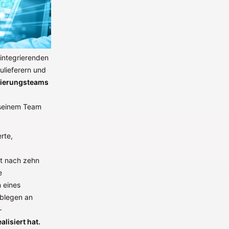
 integrierenden
ulieferern und
sierungsteams
 seinem Team
rte,
ht nach zehn
e
 eines
Ablegen an
–
lisiert hat.