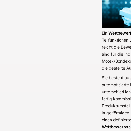
Ein
Wettbewer
Teilfunktionen 
reicht die Bew
sind für die In
Motek/Bondexp
die gestellte 
Sie besteht au
automatisierte 
unterschiedlich
fertig kommiss
Produktumstell
kugelförmigen 
einen definiert
Wettbewerbssie