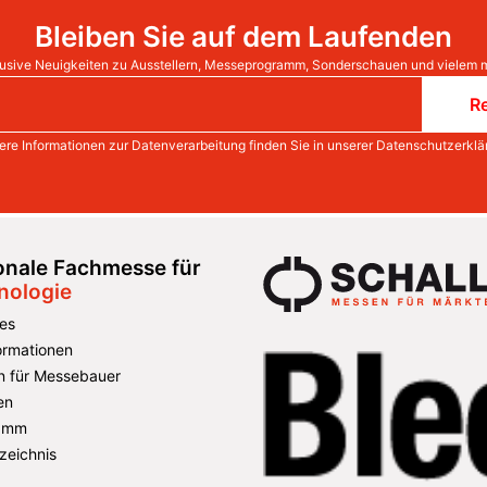
Bleiben Sie auf dem Laufenden
usive Neuigkeiten zu Ausstellern, Messeprogramm, Sonderschauen und vielem 
Re
ere Informationen zur Datenverarbeitung finden Sie in unserer
Datenschutzerklä
ionale Fachmesse für
nologie
es
formationen
n für Messebauer
en
amm
zeichnis