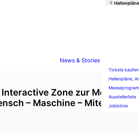
Hallenpläne
News & Stories
Tickets kaufen
Hallenpläne, A
Messeprogra
l Interactive Zone zur Motek/B
Ausstellerliste
ensch – Maschine – Miteinander
Jobbörse