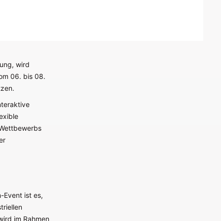
ung, wird
om 06. bis 08.
tzen.
nteraktive
exible
s Wettbewerbs
er
Event ist es,
riellen
 wird im Rahmen