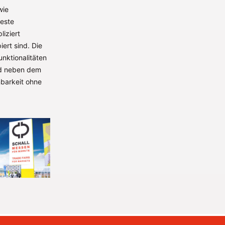
wie
zeste
liziert
ert sind. Die
nktionalitäten
nd neben dem
nbarkeit ohne