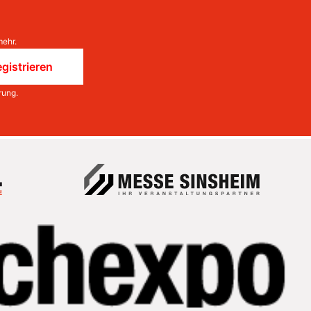
mehr.
gistrieren
rung
.