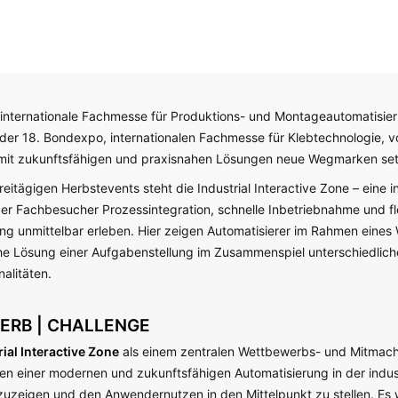
 internationale Fachmesse für Produktions- und Montageautomatisier
er 18. Bondexpo, internationalen Fachmesse für Klebtechnologie, v
mit zukunftsfähigen und praxisnahen Lösungen neue Wegmarken se
eitägigen Herbstevents steht die Industrial Interactive Zone – eine i
der Fachbesucher Prozessintegration, schnelle Inbetriebnahme und fl
ng unmittelbar erleben. Hier zeigen Automatisierer im Rahmen eine
che Lösung einer Aufgabenstellung im Zusammenspiel unterschiedlich
alitäten.
RB | CHALLENGE
rial Interactive Zone
als einem zentralen Wettbewerbs- und Mitmach-
en einer modernen und zukunftsfähigen Automatisierung in der indust
zuzeigen und den Anwendernutzen in den Mittelpunkt zu stellen. Es