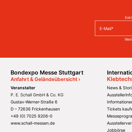
Exkl
Weit
Bondexpo Messe Stuttgart
Internat
Klebtech
Anfahrt & Geländeübersicht ›
Veranstalter
News & Stori
P. E. Schall GmbH & Co. KG
Ausstellerin
Gustav-Werner-Straße 6
Informatione
D – 72636 Frickenhausen
Tickets kauf
+49 (0) 7025 9206-0
Messeprogr
www.schall-messen.de
Ausstellerver
Jobbörse