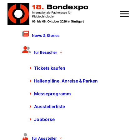
News & Stories
13. September 2021
Motek/Bondexpo 2021: Der
für Besucher
Countdown läuft!
Tickets kaufen
Hallenpläne, Anreise & Parken
Messeprogramm
Ausstellerliste
Jobbörse
für Aussteller