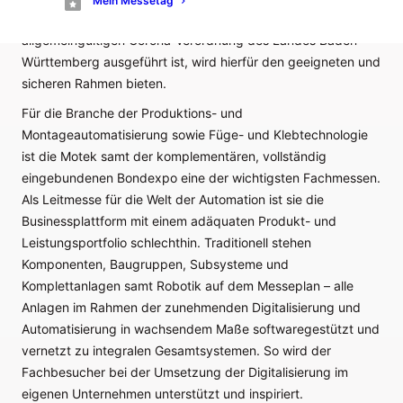
Mein Messetag
behördlich abgestimmt und auf der Basis der aktuellen,
allgemeingültigen Corona-Verordnung des Landes Baden-
Württemberg ausgeführt ist, wird hierfür den geeigneten und
sicheren Rahmen bieten.
Für die Branche der Produktions- und
Montageautomatisierung sowie Füge- und Klebtechnologie
ist die Motek samt der komplementären, vollständig
eingebundenen Bondexpo eine der wichtigsten Fachmessen.
Als Leitmesse für die Welt der Automation ist sie die
Businessplattform mit einem adäquaten Produkt- und
Leistungsportfolio schlechthin. Traditionell stehen
Komponenten, Baugruppen, Subsysteme und
Komplettanlagen samt Robotik auf dem Messeplan – alle
Anlagen im Rahmen der zunehmenden Digitalisierung und
Automatisierung in wachsendem Maße softwaregestützt und
vernetzt zu integralen Gesamtsystemen. So wird der
Fachbesucher bei der Umsetzung der Digitalisierung im
eigenen Unternehmen unterstützt und inspiriert.