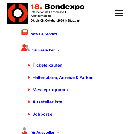
News & Stories
15. Dezember 2022
Motek/Bondexpo 2023 – ein
für Besucher
zentraler Anker im
Tickets kaufen
Messekalender
Hallenpläne, Anreise & Parken
Messeprogramm
Ausstellerliste
Jobbörse
für Aussteller