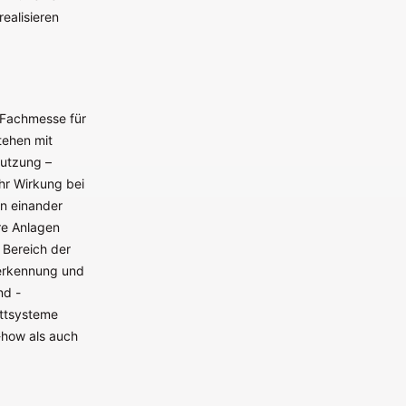
ealisieren
e Fachmesse für
tehen mit
nutzung –
ehr Wirkung bei
n einander
re Anlagen
 Bereich der
derkennung und
nd -
ttsysteme
-how als auch