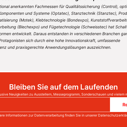
tional anerkannten Fachmessen für Qualitätssicherung (Control), opt
Komponenten und Systeme (Optatec), Stanztechnik (Stanztec), Prod
isierung (Motek), Klebtechnologie (Bondexpo), Kunststoffverarbei
rbeitung (Blechexpo) und Fügetechnologie (Schweisstec) hat Schall 
formen entwickelt. Daraus entstanden in verschiedenen Branchen ga
Protagonisten sich durch eine hohe Innovationskraft, umfassende
nz und praxisgerechte Anwendungslösungen auszeichnen.
Bleiben Sie auf dem Laufenden
usive Neuigkeiten zu Ausstellern, Messeprogramm, Sonderschauen und vielem 
Re
ere Informationen zur Datenverarbeitung finden Sie in unserer
Datenschutzerklä