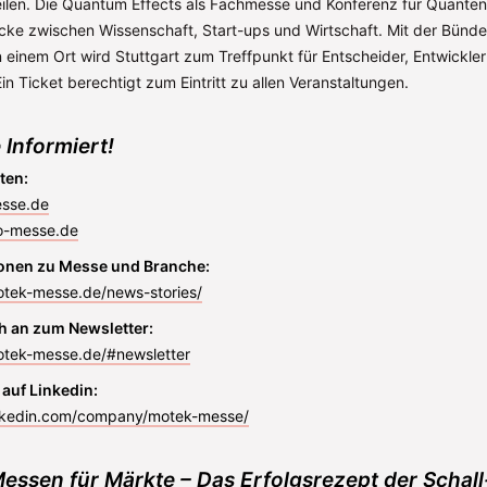
eilen. Die Quantum Effects als Fachmesse und Konferenz für Quante
ücke zwischen Wissenschaft, Start-ups und Wirtschaft. Mit der Bünde
einem Ort wird Stuttgart zum Treffpunkt für Entscheider, Entwickler
 Ein Ticket berechtigt zum Eintritt zu allen Veranstaltungen.
 Informiert!
ten:
sse.de
-messe.de
onen zu Messe und Branche:
otek-messe.de/news-stories/
h an zum Newsletter:
otek-messe.de/#newsletter
 auf Linkedin:
inkedin.com/company/motek-messe/
essen für Märkte – Das Erfolgsrezept der Schal