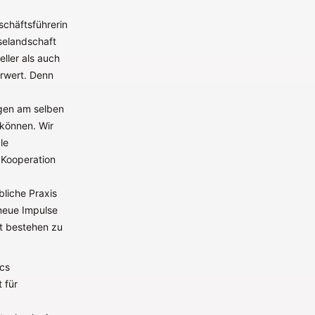
schäftsführerin
selandschaft
ller als auch
hrwert. Denn
agen am selben
 können. Wir
le
e Kooperation
bliche Praxis
neue Impulse
t bestehen zu
ics
 für