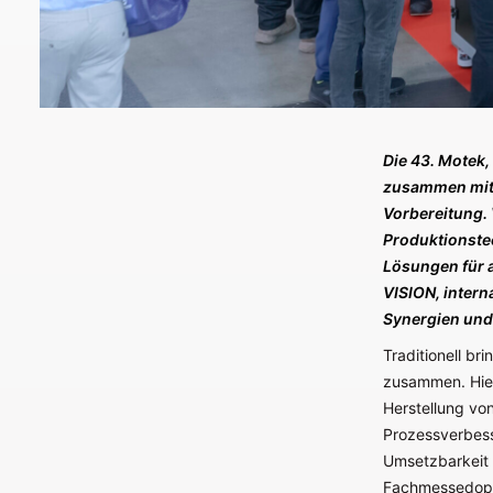
Die 43. Motek,
zusammen mit d
Vorbereitung. 
Produktionste
Lösungen für au
VISION, intern
Synergien un
Traditionell br
zusammen. Hier
Herstellung vo
Prozessverbess
Umsetzbarkeit 
Fachmessedoppe