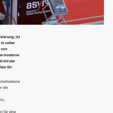
sierung, ist
in voller
r von
age moderne
ät mit der
ten für
Arbeitsebene
r die
nz,
n für eine