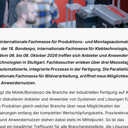
 internationale Fachmesse für Produktions- und Montageautomati
er 18. Bondexpo, internationale Fachmesse für Klebtechnologie, 
Vom 06. bis 08. Oktober 2026 treffen sich Anbieter und Anwende
chnologien in Stuttgart. Fachbesucher erleben über drei Messet
tomatisierte, integrierte Prozesse in der Fertigung. Die Parallelit
ationale Fachmesse für Bildverarbeitung, eröffnet neue Möglichkei
d Anwendernutzen.
ingt die Motek/Bondexpo die Branche der industriellen Fertigung auf 
 diskutieren Anbieter und Anwender von Systemen und Lösungen fü
n Produkten gleich welcher Branche über neue Möglichkeiten der
erungen entlang der kompletten Wertschöpfungskette. Praxisreleva
und Anwendernutzen stehen dabei stets im Mittelpunkt. So ist das
l ein bewährter Treffpunkt für alle Branchenbeteiligte, die Lösunge