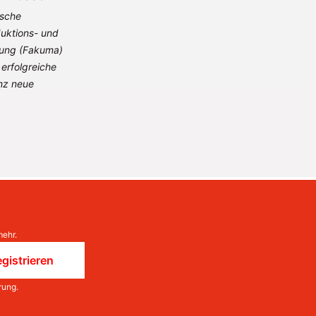
ische
uktions- und
tung (Fakuma)
erfolgreiche
nz neue
mehr.
gistrieren
rung
.