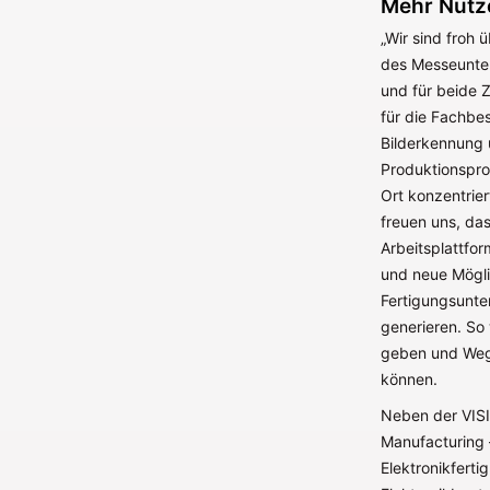
Mehr Nutze
„Wir sind froh 
des Messeunter
und für beide 
für die Fachbe
Bilderkennung u
Produktionspro
Ort konzentrier
freuen uns, das
Arbeitsplattfor
und neue Mögli
Fertigungsunter
generieren. So
geben und Wegm
können.
Neben der VISI
Manufacturing 
Elektronikfert