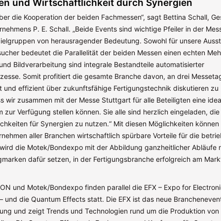
n und Wirtschaftlichkeit durch Synergien
über die Kooperation der beiden Fachmessen“, sagt Bettina Schall, Ge
nehmens P. E. Schall. „Beide Events sind wichtige Pfeiler in der Mes
Zielgruppen von herausragender Bedeutung. Sowohl für unsere Ausste
sucher bedeutet die Parallelität der beiden Messen einen echten Me
nd Bildverarbeitung sind integrale Bestandteile automatisierter
zesse. Somit profitiert die gesamte Branche davon, an drei Messet
t und effizient über zukunftsfähige Fertigungstechnik diskutieren zu
s wir zusammen mit der Messe Stuttgart für alle Beteiligten eine idea
m zur Verfügung stellen können. Sie alle sind herzlich eingeladen, di
chkeiten für Synergien zu nutzen.“ Mit diesen Möglichkeiten können
nehmen aller Branchen wirtschaftlich spürbare Vorteile für die betrie
 wird die Motek/Bondexpo mit der Abbildung ganzheitlicher Abläufe 
arken dafür setzen, in der Fertigungsbranche erfolgreich am Mark
ON und Motek/Bondexpo finden parallel die EFX – Expo for Electron
– und die Quantum Effects statt. Die EFX ist das neue Branchenevent
igung und zeigt Trends und Technologien rund um die Produktion von