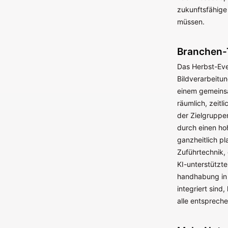
zukunftsfähige 
müssen.
Branchen-T
Das Herbst-Eve
Bildverarbeitun
einem gemeinsa
räumlich, zeitl
der Zielgruppe
durch einen ho
ganzheitlich pl
Zuführtechnik,
KI-unterstützte
handhabung in
integriert sin
alle entsprech