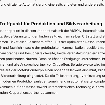
und effiziente Automatisierung einerseits anbieten und andererseits r
reffpunkt für Produktion und Bildverarbeitung
nt kooperiert in diesem Jahr erstmals mit der VISION, international
g. Beide Veranstaltungen finden zeitgleich am selben Ort statt und s
men Ticket allen Besuchern offen. Aus der optimierten Ressourcen
ich und fachlich – sowie der gebündelten Kommunikation resultiert m
nansprache und Besucherreichweite; beide Veranstaltungen ergänze
hen praxisnahen Nutzen. Denn so können Fertigungsunternehmen ih
anen und alle Ansprechpartner vor Ort treffen. Beispielsweise wird im
 die auf der Motek/Bondexpo einen hohen Stellenwert einnimmt, Bil
 Bildverarbeitung eingesetzt. Da die Teilesortierung, -vereinzelung u
 modernen Produktionsanlagen zunehmend in automatisierte Komple
d, kommen auf der Messe sowohl unterschiedliches Technologie-Know
enden Kooperationspartner zusammen.