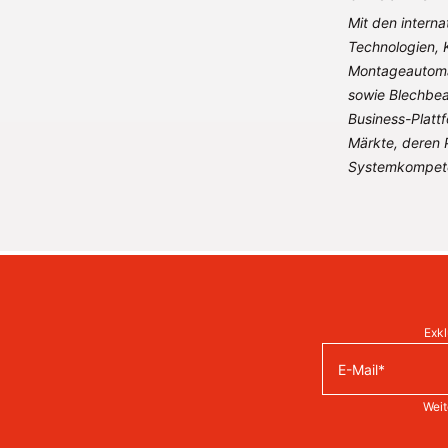
Mit den interna
Technologien, 
Montageautomat
sowie Blechbea
Business-Platt
Märkte, deren 
Systemkompete
Exkl
Weit