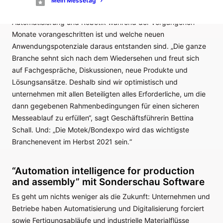
Mein Messetag
zeigen, wie die Entwicklung bei Digitalisierung,
Automatisierung und Robotik während der vergangenen
Monate vorangeschritten ist und welche neuen
Anwendungspotenziale daraus entstanden sind. „Die ganze
Branche sehnt sich nach dem Wiedersehen und freut sich
auf Fachgespräche, Diskussionen, neue Produkte und
Lösungsansätze. Deshalb sind wir optimistisch und
unternehmen mit allen Beteiligten alles Erforderliche, um die
dann gegebenen Rahmenbedingungen für einen sicheren
Messeablauf zu erfüllen“, sagt Geschäftsführerin Bettina
Schall. Und: „Die Motek/Bondexpo wird das wichtigste
Branchenevent im Herbst 2021 sein.“
“Automation intelligence for production
and assembly” mit Sonderschau Software
Es geht um nichts weniger als die Zukunft: Unternehmen und
Betriebe haben Automatisierung und Digitalisierung forciert
sowie Fertigungsabläufe und industrielle Materialflüsse