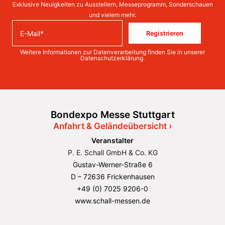
Exklusive Neuigkeiten zu Ausstellern, Messeprogramm, Sonderschauen
und vielem mehr.
Registrieren
Weitere Informationen zur Datenverarbeitung finden Sie in unserer
Datenschutzerklärung
.
Bondexpo Messe Stuttgart
Anfahrt & Geländeübersicht ›
Veranstalter
P. E. Schall GmbH & Co. KG
Gustav-Werner-Straße 6
D – 72636 Frickenhausen
+49 (0) 7025 9206-0
www.schall-messen.de