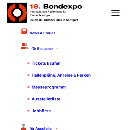
News & Stories
23. Juli 2020
Sonderpressemeldung:
für Besucher
Nächste Motek/Bondexpo
Tickets kaufen
im Oktober 2021
Hallenpläne, Anreise & Parken
Messeprogramm
Ausstellerliste
Jobbörse
für Aussteller