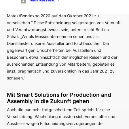
Mein Messetag
Durchführung entwickelt. „Doch gemeinsam mit dem
Ausstellerbeirat haben wir nun entschieden, die
Motek/Bondexpo 2020 auf den Oktober 2021 zu
verschieben.“ Diese Entscheidung sei getragen von Vernunft
und Verantwortungsbewusstsein, unterstreicht Bettina
Schall: „Wir als Messeunternehmen sehen uns als
Dienstleister unserer Aussteller und Fachbesucher. Die
gegenwärtigen Unsicherheiten bei Ausstellern und
Besuchern, etwa hinsichtlich der möglichen Reisen und der
ausreichenden Entsendung von Mitarbeitern, gebieten es
jetzt, pragmatisch und zuversichtlich in das Jahr 2021 zu
schauen.“
Mit Smart Solutions for Production and
Assembly in die Zukunft gehen
Auch die nunmehr fortgeschrittene Zeit spricht für eine
Verschiebung. Wochenlang mussten sich Veranstalter und
Aussteller wegen Entscheidungsverzögerungen der